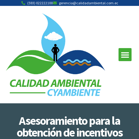
(593) 022222100
gerencia@calidadambiental.com.ec
Asesoramiento para la
obtención de incentivos