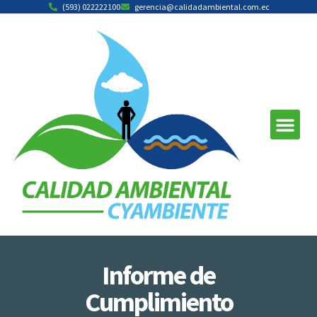
(593) 022222100
gerencia@calidadambiental.com.ec
Informe de
Cumplimiento